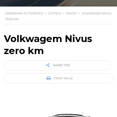
CARBONARI AUTOMÓVEIS
>
LISTINGS
>
NOVOS
>
VOLKWAGEM NIVUS
ZERO KM
Volkwagem Nivus
zero km
SHARE THIS
PRINT PAGE