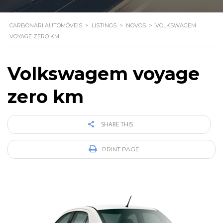
CARBONARI AUTOMÓVEIS
>
LISTINGS
>
NOVOS
>
VOLKSWAGEM
VOYAGE ZERO KM
Volkswagem voyage
zero km
SHARE THIS
PRINT PAGE