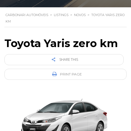
CARBONARI AUTOMÓVEIS
>
LISTINGS
>
NOVOS
>
TOYOTA YARIS ZERO
KM
Toyota Yaris zero km
SHARE THIS
PRINT PAGE