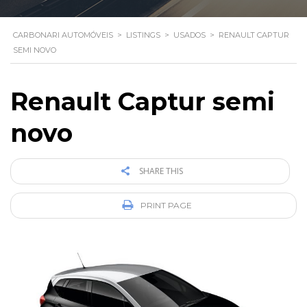
CARBONARI AUTOMÓVEIS
>
LISTINGS
>
USADOS
>
RENAULT CAPTUR
SEMI NOVO
Renault Captur semi
novo
SHARE THIS
PRINT PAGE