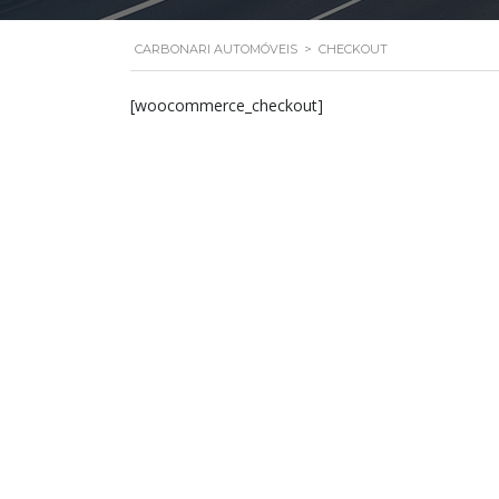
CARBONARI AUTOMÓVEIS
>
CHECKOUT
[woocommerce_checkout]