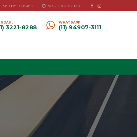
 SP. CEP: 01215-010
SEG - SEX 9:00 - 17.00
NDAS :
WHATSAPP:
11) 3221-8288
(11) 94907-3111